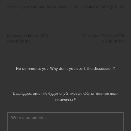
vless://aa6a6b84-540a-4948-93ae-f7b4418330ef@95.164.3
Post
Previous Post
Next Post
navigation
Ключ для Outline VPN
Ключ для Outline VPN
23.05.2025
27.05.2025
Comments
No comments yet. Why don’t you start the discussion?
Добавить комментарий
Ваш адрес email не будет опубликован.
Обязательные поля
помечены
*