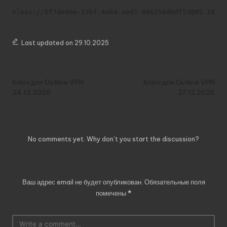
vless://0f7de90e-12bf-4eb4-aed1-66b256d6df53@95.164.3
Last updated on 29.10.2025
Post
Previous Post
Next Post
navigation
Ключ для Outline VPN
Ключ для Outline VPN
24.12.2025
27.12.2025
Comments
No comments yet. Why don’t you start the discussion?
Добавить комментарий
Ваш адрес email не будет опубликован.
Обязательные поля
помечены
*