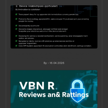
Posted
by
Ограничения по устройствам в VPN‑сервисах: как
понять, обойти и не переплатить
By
16.04.2026
Posted
by