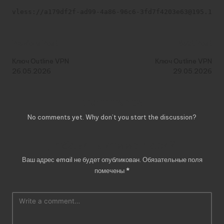
vless://a179df2f-ad99-4a86-96c6-3fd7f4203e63@195.133.
Post
Previous Post
Next Post
navigation
Ключ Outline VPN
Ключ Outline VPN
26.05.2026
29.05.2026
Comments
No comments yet. Why don’t you start the discussion?
Добавить комментарий
Ваш адрес email не будет опубликован.
Обязательные поля
помечены
*