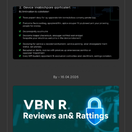
Posted
by
Ограничения по устройствам в VPN‑сервисах: как
понять, обойти и не переплатить
By
16.04.2026
Posted
by