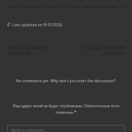
vless://4d768cdf-f455-4174-967a-a607853d4e79@95.164.
Last updated on 19.01.2026
Post
Previous Post
Next Post
navigation
Ключ для Outline VPN
Ключ для Outline VPN
24.03.2026
27.03.2026
Comments
No comments yet. Why don’t you start the discussion?
Добавить комментарий
Ваш адрес email не будет опубликован.
Обязательные поля
помечены
*