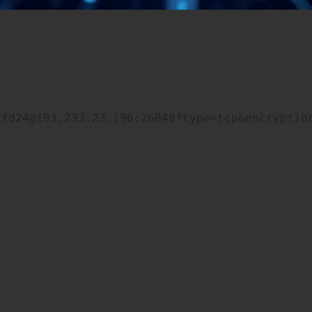
2fd24@193.233.23.196:26048?type=tcp&encryptio
Comments