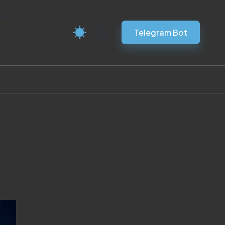
ка Vless VPN
Telegram Bot