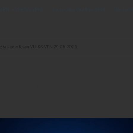
 VPN и VLESS VPN
Настройка Outline VPN
Настрой
траница
»
Ключ VLESS VPN 29.05.2026
.05.2026