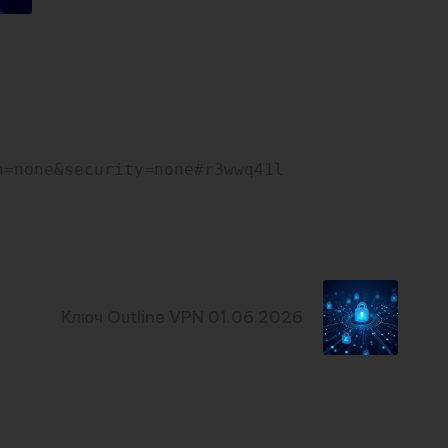
n=none&security=none#r3wwq41l
Next Post
Ключ Outline VPN 01.06.2026