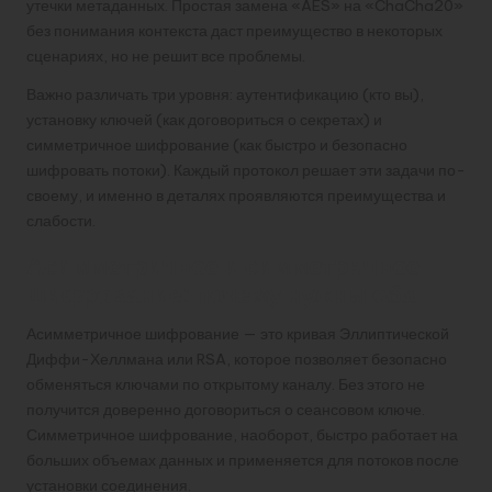
утечки метаданных. Простая замена «AES» на «ChaCha20»
без понимания контекста даст преимущество в некоторых
сценариях, но не решит все проблемы.
Важно различать три уровня: аутентификацию (кто вы),
установку ключей (как договориться о секретах) и
симметричное шифрование (как быстро и безопасно
шифровать потоки). Каждый протокол решает эти задачи по-
своему, и именно в деталях проявляются преимущества и
слабости.
Асимметричное и симметричное
шифрование: почему нужны оба
Асимметричное шифрование — это кривая Эллиптической
Диффи-Хеллмана или RSA, которое позволяет безопасно
обменяться ключами по открытому каналу. Без этого не
получится доверенно договориться о сеансовом ключе.
Симметричное шифрование, наоборот, быстро работает на
больших объемах данных и применяется для потоков после
установки соединения.