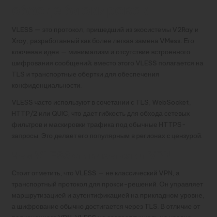
обходе блокировок
VLESS — это протокол, пришедший из экосистемы V2Ray и
Xray, разработанный как более легкая замена VMess. Его
ключевая идея — минимализм и отсутствие встроенного
шифрования сообщений; вместо этого VLESS полагается на
TLS и транспортные обертки для обеспечения
конфиденциальности.
VLESS часто используют в сочетании с TLS, WebSocket,
HTTP/2 или QUIC, что дает гибкость для обхода сетевых
фильтров и маскировки трафика под обычные HTTPS-
запросы. Это делает его популярным в регионах с цензурой.
Чем VLESS отличается от VPN
Стоит отметить, что VLESS — не классический VPN, а
транспортный протокол для прокси-решений. Он управляет
маршрутизацией и аутентификацией на прикладном уровне,
а шифрование обычно достигается через TLS. В отличие от