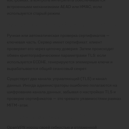
встроенными механизмами AEAD или HMAC, если
используется старый режим.
Как устроен handshake в OpenVPN
Ручная или автоматическая проверка сертификатов —
ключевая часть. Сервер имеет сертификат, клиент
проверяет его через цепочку доверия. Затем происходит
обмен криптографическими параметрами TLS: если
используется ECDHE, генерируются эпемерные ключи и
вырабатывается общий сеансовый секрет.
Существует два канала: управляющий (TLS) и канал
данных. Иногда администраторы ошибочно полагаются на
шифрование канала данных, забывая о настройках TLS и
проверке сертификатов — это чревато уязвимостями рамках
MITM-атак.
Плюсы и минусы OpenVPN
OpenVPN хорош своей гибкостью и отлаженной