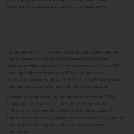
безопасность, скорость и простоту использования.
Коротко о главном и
практические
рекомендации
Шифрование vpn — это не хитрая функция, включаемая
одним щелчком, а набор взаимосвязанных решений.
Выбирайте WireGuard для скорости и простоты, OpenVPN
для широкой совместимости, IKEv2 в мобильных
корпоративных сценариях, VLESS и Outline/Shadowsocks
для обхода фильтров и проксирования приложений.
Грамотная конфигурация, обновления, контроль DNS и
внимание к метаданным — вот что делает решение
действительно безопасным. И помните: даже лучший
протокол не защитит, если ключи и сертификаты оставлены
без контроля или сервер ведет логи, которые вы не
проверяли.