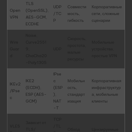
TLS
UDP
Совмести
Корпоративные
Open
(OpenSSL),
/TC
мость,
сети, сложные
VPN
AES-GCM,
P
гибкость
сценарии
ECDHE
Noise,
Скорость,
Wire
Curve2551
Мобильные
простота,
Guar
9,
UDP
устройства,
малые
d
ChaCha20
простые VPN
ресурсы
-Poly1305
IPse
IKE2
c
Мобильн
Корпоративная
IKEv2
(ECDH),
(ESP
ость,
инфраструктур
/IPse
ESP (AES-
),
стандарт
а, мобильные
c
GCM)
NAT
изация
клиенты
-T
TCP
Зависит от
VLES
/TL
TLS/
Обход
Цензируемые