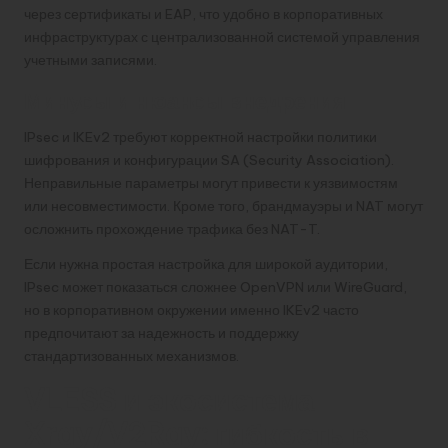
через сертификаты и EAP, что удобно в корпоративных
инфраструктурах с централизованной системой управления
учетными записями.
Минусы и нюансы внедрения
IPsec и IKEv2 требуют корректной настройки политики
шифрования и конфигурации SA (Security Association).
Неправильные параметры могут привести к уязвимостям
или несовместимости. Кроме того, брандмауэры и NAT могут
осложнить прохождение трафика без NAT-T.
Если нужна простая настройка для широкой аудитории,
IPsec может показаться сложнее OpenVPN или WireGuard,
но в корпоративном окружении именно IKEv2 часто
предпочитают за надежность и поддержку
стандартизованных механизмов.
VLESS и экосистема
Xray/V2Ray: гибкость в