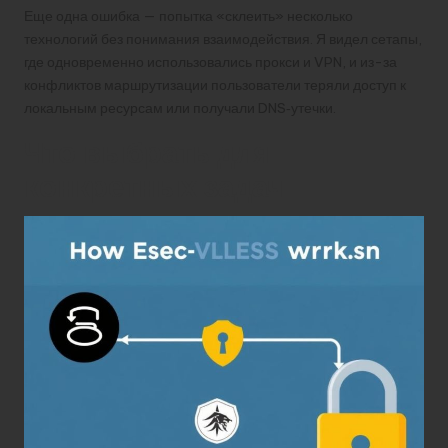
Еще одна ошибка — попытка «склеить» несколько
технологий без понимания взаимодействия. Я видел сетапы,
где одновременно использовались прокси и VPN, и из-за
конфликтов маршрутизации пользователи теряли доступ к
локальным ресурсам или получали DNS‑утечки.
Что выбрать для
конкретных задач