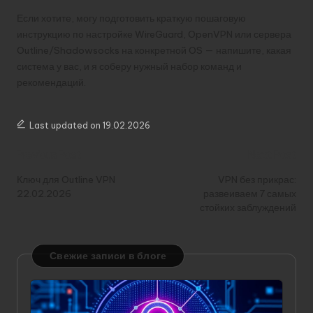
Если хотите, могу подготовить краткую пошаговую
инструкцию по настройке WireGuard, OpenVPN или сервера
Outline/Shadowsocks на конкретной OS — напишите, какая
система у вас, и я соберу нужный набор команд и
рекомендаций.
Last updated on 19.02.2026
Post
Previous Post
Next Post
navigation
Ключ для Outline VPN
VPN без прикрас:
22.02.2026
развеиваем 7 самых
стойких заблуждений
Свежие записи в блоге