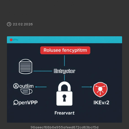
Outline, OpenVPN,
WireGuard и IKEv2
22.02.2026
96aeecf88b6e955afeed872cd83bcf5d