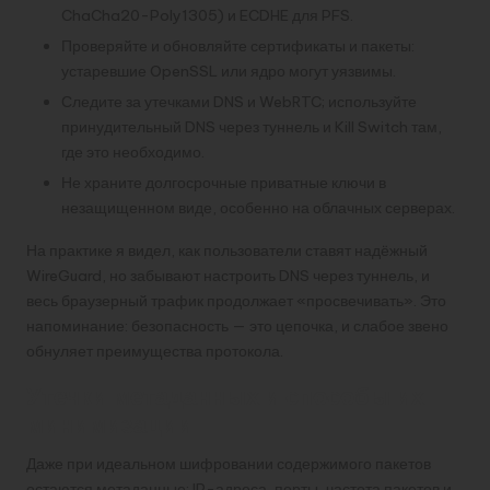
ChaCha20-Poly1305) и ECDHE для PFS.
Проверяйте и обновляйте сертификаты и пакеты:
устаревшие OpenSSL или ядро могут уязвимы.
Следите за утечками DNS и WebRTC; используйте
принудительный DNS через туннель и Kill Switch там,
где это необходимо.
Не храните долгосрочные приватные ключи в
незащищенном виде, особенно на облачных серверах.
На практике я видел, как пользователи ставят надёжный
WireGuard, но забывают настроить DNS через туннель, и
весь браузерный трафик продолжает «просвечивать». Это
напоминание: безопасность — это цепочка, и слабое звено
обнуляет преимущества протокола.
Утечки метаданных и способы их
минимизации
Даже при идеальном шифровании содержимого пакетов
остаются метаданные: IP-адреса, порты, частота пакетов и