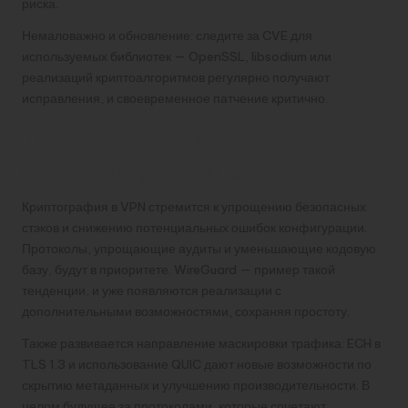
риска.
Немаловажно и обновление: следите за CVE для
используемых библиотек — OpenSSL, libsodium или
реализаций криптоалгоритмов регулярно получают
исправления, и своевременное патчение критично.
Тенденции и что стоит
ожидать дальше
Криптография в VPN стремится к упрощению безопасных
стэков и снижению потенциальных ошибок конфигурации.
Протоколы, упрощающие аудиты и уменьшающие кодовую
базу, будут в приоритете. WireGuard — пример такой
тенденции, и уже появляются реализации с
дополнительными возможностями, сохраняя простоту.
Также развивается направление маскировки трафика: ECH в
TLS 1.3 и использование QUIC дают новые возможности по
скрытию метаданных и улучшению производительности. В
целом будущее за протоколами, которые сочетают