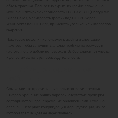
объем трафика. Полностью скрыть их крайне сложно, но
можно снизить риск: использовать TLS 1.3 с ECH (Encrypted
Client Hello), маскировать трафик под HTTPS через
WebSocket или HTTP/2, применять увеличение интервалов
keepalive.
Некоторые решения используют padding и агрегацию
пакетов, чтобы затруднить анализ трафика по размеру и
частоте, но это добавляет оверхед. Выбор зависит от угрозы
и допустимых потерь производительности.
Ошибки, которых стоит
избегать
Самые частые просчеты — использование устаревших
шифров, хранение общих паролей, отсутствие проверки
сертификатов и пренебрежение обновлениями. Реже, но
опасно — неверная конфигурация маршрутизации, из-за
которой трафик идет не через туннель.