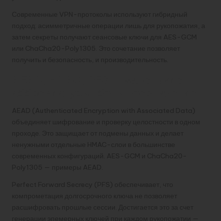
Современные VPN-протоколы используют гибридный
подход: асимметричные операции лишь для рукопожатия, а
затем секреты получают сеансовые ключи для AES-GCM
или ChaCha20-Poly1305. Это сочетание позволяет
получить и безопасность, и производительность.
AEAD, HMAC, PFS — маленькие
аббревиатуры, большое значение
AEAD (Authenticated Encryption with Associated Data)
объединяет шифрование и проверку целостности в одном
проходе. Это защищает от подмены данных и делает
ненужными отдельные HMAC-слои в большинстве
современных конфигураций. AES-GCM и ChaCha20-
Poly1305 — примеры AEAD.
Perfect Forward Secrecy (PFS) обеспечивает, что
компрометация долгосрочного ключа не позволяет
расшифровать прошлые сессии. Достигается это за счет
генерации эпемерных ключей при каждом рукопожатии —