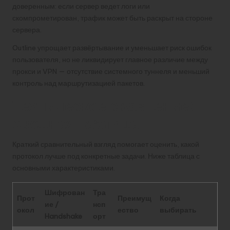
доверенным: если сервер ведет логи или
скомпрометирован, трафик может быть раскрыт на стороне
сервера.
Outline упрощает развёртывание и уменьшает риск ошибок
пользователя, но не ликвидирует главное различие между
прокси и VPN — отсутствие системного туннеля и меньший
контроль над маршрутизацией пакетов.
Техническое сравнение:
сводная таблица
Краткий сравнительный взгляд помогает оценить, какой
протокол лучше под конкретные задачи. Ниже таблица с
основными характеристиками.
Шифрован
Тра
Прот
Преимущ
Когда
ие /
нсп
окол
ество
выбирать
Handshake
орт