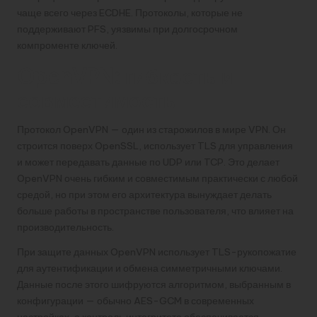
чаще всего через ECDHE. Протоколы, которые не
поддерживают PFS, уязвимы при долгосрочном
компроменте ключей.
OpenVPN: гибкость и
совместимость
Протокол OpenVPN — один из старожилов в мире VPN. Он
строится поверх OpenSSL, использует TLS для управления
и может передавать данные по UDP или TCP. Это делает
OpenVPN очень гибким и совместимым практически с любой
средой, но при этом его архитектура вынуждает делать
больше работы в пространстве пользователя, что влияет на
производительность.
При защите данных OpenVPN использует TLS-рукопожатие
для аутентификации и обмена симметричными ключами.
Данные после этого шифруются алгоритмом, выбранным в
конфигурации — обычно AES-GCM в современных
настройках, а контроль интегритета обеспечивается