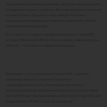
экосистемой: множество клиентов, настройка через конфиги
и поддержка разных платформ. Для корпоративных решений
это явный плюс. Однако он чаще требует большего
процессорного времени и сложнее по сравнению с более
современными проектами.
Если скорость и энергопотребление критичны, OpenVPN
уступает WireGuard и IKEv2. Но если важна совместимость и
гибкость — он остается надежным выбором.
WireGuard: минимализм и
скорость
WireGuard — это современный лёгкий VPN-протокол,
спроектированный с упором на простоту и
производительность. Его реализация компактна, а
криптографические построения базируются на стеке Noise:
Curve25519 для обмена ключами, ChaCha20-Poly1305 для
шифрования и BLAKE2s для хеширования.