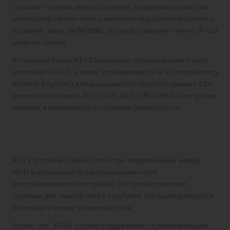
сторона — зрелая инфраструктура, поддержка множества
криптографических схем и механизмов работы в мобильных
условиях, таких как MOBIKE, который позволяет менять IP без
разрыва сессии.
В типичной схеме IKEv2 выполняет обмен ключами (часто
используя ECDH), а затем устанавливает ESP (Encapsulating
Security Payload) для защищенного переноса данных. ESP
может использовать AES-GCM, AES-CBC+HMAC или другие
режимы, в зависимости от политики безопасности.
Преимущества для мобильных
пользователей
IKEv2 устойчив к смене сетей: при переключении между
Wi‑Fi и мобильной сетью соединение часто
восстанавливается прозрачно. Это делает протокол
удобным для смартфонов и ноутбуков, которым приходится
переходить между точками доступа.
Кроме того, IKEv2 хорошо поддерживает аутентификацию