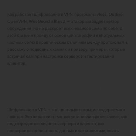
Как работает шифрование в VPN: протоколы vless, Outline,
OpenVPN, WireGuard и IKEv2 — эта фраза задает вектор
обсуждения, но не раскроет всех нюансов сама по себе. В
этой статье я пройду от основ криптографии в виртуальных
частных сетях к практическим отличиям между протоколами,
расскажу о подводных камнях и приведу примеры, которые
встречал сам при настройке серверов и тестировании
клиентов.
Почему шифрование — не
просто «зашифровать
трафик»
Шифрование в VPN — это не только сокрытие содержимого
пакетов. Это целая система: как устанавливаются ключи, как
подтверждается личность сервера и клиента, как
проверяется целостность данных и как минимизировать