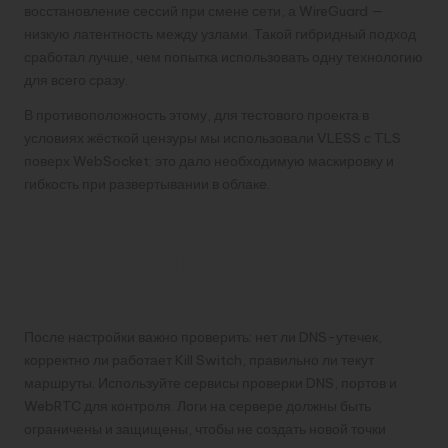
восстановление сессий при смене сети, а WireGuard —
низкую латентность между узлами. Такой гибридный подход
сработал лучше, чем попытка использовать одну технологию
для всего сразу.
В противоположность этому, для тестового проекта в
условиях жёсткой цензуры мы использовали VLESS с TLS
поверх WebSocket: это дало необходимую маскировку и
гибкость при развертывании в облаке.
Как тестировать и
мониторить безопасность
VPN
После настройки важно проверить: нет ли DNS-утечек,
корректно ли работает Kill Switch, правильно ли текут
маршруты. Используйте сервисы проверки DNS, портов и
WebRTC для контроля. Логи на сервере должны быть
ограничены и защищены, чтобы не создать новой точки