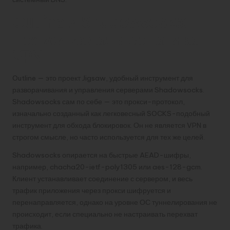
Outline и Shadowsocks:
прокси как альтернатива
VPN
Outline — это проект Jigsaw, удобный инструмент для
разворачивания и управления серверами Shadowsocks.
Shadowsocks сам по себе — это прокси-протокол,
изначально созданный как легковесный SOCKS-подобный
инструмент для обхода блокировок. Он не является VPN в
строгом смысле, но часто используется для тех же целей.
Shadowsocks опирается на быстрые AEAD-шифры,
например, chacha20-ietf-poly1305 или aes-128-gcm.
Клиент устанавливает соединение с сервером, и весь
трафик приложения через прокси шифруется и
перенаправляется, однако на уровне ОС туннелирования не
происходит, если специально не настраивать перехват
трафика.