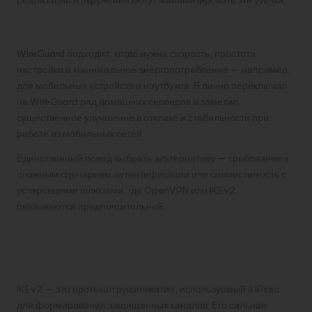
Когда выбирать WireGuard
WireGuard подходит, когда нужна скорость, простота
настройки и минимальное энергопотребление — например,
для мобильных устройств и ноутбуков. Я лично переключил
на WireGuard ряд домашних серверов и заметил
существенное улучшение в отклике и стабильности при
работе из мобильных сетей.
Единственный повод выбрать альтернативу — требование к
сложным сценариям аутентификации или совместимость с
устаревшими шлюзами, где OpenVPN или IKEv2
оказываются предпочтительней.
IKEv2/IPsec: надежность и
мобильность
IKEv2 — это протокол рукопожатия, используемый в IPsec
для формирования защищенных каналов. Его сильная