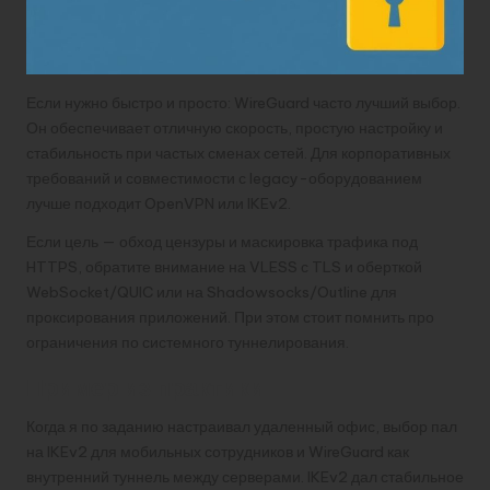
Если нужно быстро и просто: WireGuard часто лучший выбор.
Он обеспечивает отличную скорость, простую настройку и
стабильность при частых сменах сетей. Для корпоративных
требований и совместимости с legacy-оборудованием
лучше подходит OpenVPN или IKEv2.
Если цель — обход цензуры и маскировка трафика под
HTTPS, обратите внимание на VLESS с TLS и оберткой
WebSocket/QUIC или на Shadowsocks/Outline для
проксирования приложений. При этом стоит помнить про
ограничения по системного туннелирования.
Пример из практики
Когда я по заданию настраивал удаленный офис, выбор пал
на IKEv2 для мобильных сотрудников и WireGuard как
внутренний туннель между серверами. IKEv2 дал стабильное