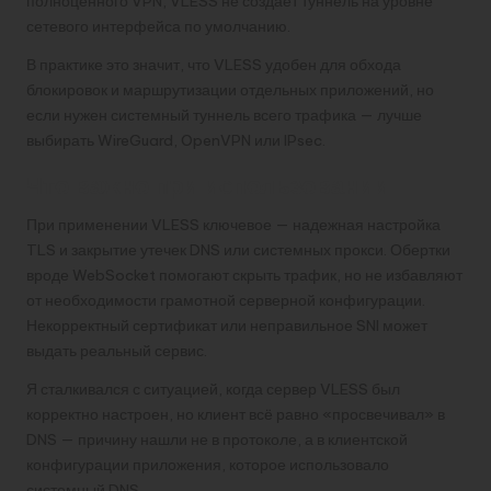
полноценного VPN, VLESS не создает туннель на уровне
сетевого интерфейса по умолчанию.
В практике это значит, что VLESS удобен для обхода
блокировок и маршрутизации отдельных приложений, но
если нужен системный туннель всего трафика — лучше
выбирать WireGuard, OpenVPN или IPsec.
Что важно при использовании
При применении VLESS ключевое — надежная настройка
TLS и закрытие утечек DNS или системных прокси. Обертки
вроде WebSocket помогают скрыть трафик, но не избавляют
от необходимости грамотной серверной конфигурации.
Некорректный сертификат или неправильное SNI может
выдать реальный сервис.
Я сталкивался с ситуацией, когда сервер VLESS был
корректно настроен, но клиент всё равно «просвечивал» в
DNS — причину нашли не в протоколе, а в клиентской
конфигурации приложения, которое использовало
системный DNS.