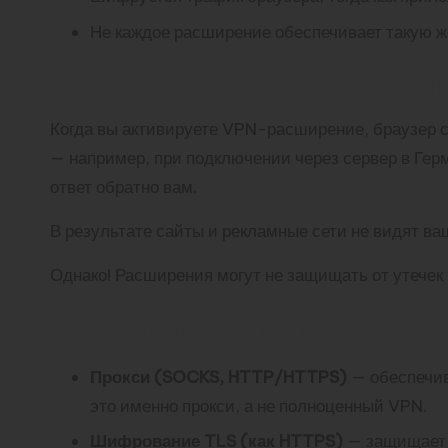
Не каждое расширение обеспечивает такую ж
Как в Chrome устанавливае
Когда вы активируете VPN-расширение, браузер с
— например, при подключении через сервер в Герм
ответ обратно вам.
В результате сайты и рекламные сети не видят ва
Однако! Расширения могут не защищать от утечек
Какие технологии использу
Прокси (SOCKS, HTTP/HTTPS)
— обеспечив
это именно прокси, а не полноценный VPN.
Шифрование TLS (как HTTPS)
— защищает т