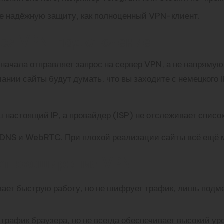
е надёжную защиту, как полноценный VPN-клиент.
тся VPN-подключение
начала отправляет запрос на сервер VPN, а не напрямую
ании сайты будут думать, что вы заходите с немецкого 
ш настоящий IP, а провайдер (ISP) не отслеживает списо
 DNS и WebRTC. При плохой реализации сайты всё ещё м
ют расширения VPN
ает быструю работу, но не шифрует трафик, лишь подм
рафик браузера, но не всегда обеспечивает высокий ур