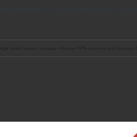
 VPN и VLESS VPN
Настройка Outline VPN
Настрой
ogle Хром
Главная страница
»
Лучшие VPN-решения для браузера 
я для браузера Googl