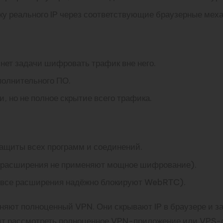
у реального IP через соответствующие браузерные мех
 нет задачи шифровать трафик вне него.
полнительного ПО.
, но не полное скрытие всего трафика.
ащиты всех программ и соединений.
е расширения не применяют мощное шифрование).
не все расширения надёжно блокируют WebRTC).
яют полноценный VPN. Они скрывают IP в браузере и з
оит рассмотреть полноценное VPN-приложение или VPS-