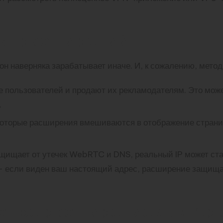
PN-расширений
он наверняка зарабатывает иначе. И, к сожалению, мето
пользователей и продают их рекламодателям. Это може
.
екоторые расширения вмешиваются в отображение страни
щищает от утечек WebRTC и DNS, реальный IP может ста
— если виден ваш настоящий адрес, расширение защищае
сное расширение для бр