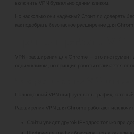
включить VPN буквально одним кликом.
Но насколько они надёжны? Стоит ли доверять б
как подобрать безопасное расширение для Chrome
Принцип работы VPN
VPN-расширения для Chrome — это инструмент в 
одним кликом, но принцип работы отличается от 
Чем расширения VPN отлича
Полноценный VPN шифрует весь трафик, который п
Расширения VPN для Chrome работают исключител
Сайты увидят другой IP-адрес только при до
Шифруется трафик браузера, тогда как прил