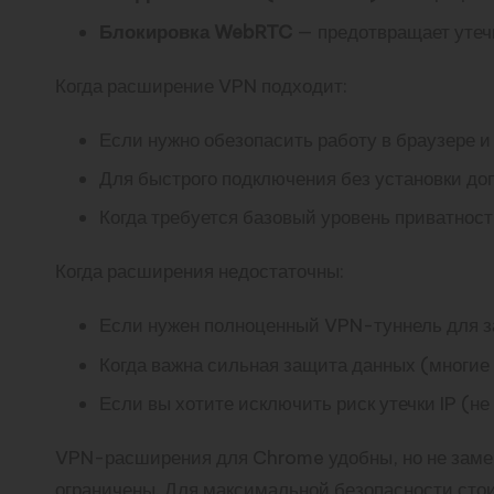
Блокировка WebRTC
— предотвращает утечк
Когда расширение VPN подходит:
Если нужно обезопасить работу в браузере и
Для быстрого подключения без установки до
Когда требуется базовый уровень приватности
Когда расширения недостаточны:
Если нужен полноценный VPN-туннель для з
Когда важна сильная защита данных (многи
Если вы хотите исключить риск утечки IP (
VPN-расширения для Chrome удобны, но не замен
ограничены. Для максимальной безопасности ст