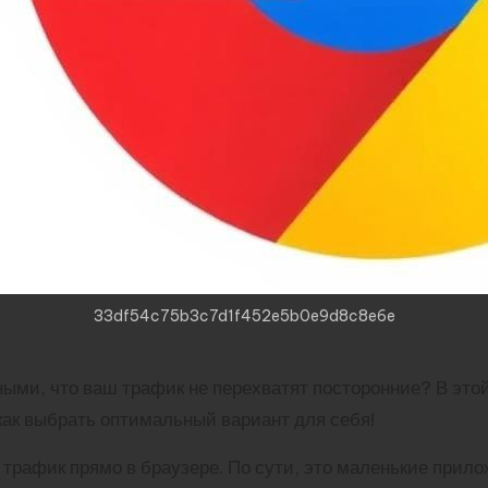
33df54c75b3c7d1f452e5b0e9d8c8e6e
ыми, что ваш трафик не перехватят посторонние? В это
ак выбрать оптимальный вариант для себя!
трафик прямо в браузере. По сути, это маленькие прил