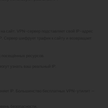
 на сайт. VPN-сервер подставляет свой IP-адрес
IP. Сервер шифрует трафик к сайту и возвращает
к посещённых ресурсов.
огут узнать ваш реальный IP.
еняет IP. Большинство бесплатных VPN-утилит —
овень безопасности.