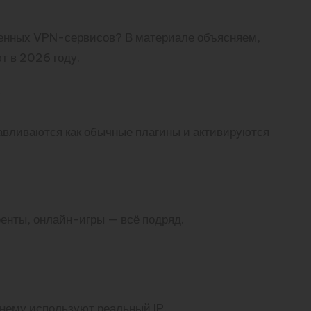
ценных VPN-сервисов? В материале объясняем,
т в 2026 году.
e
авливаются как обычные плагины и активируются
енты, онлайн-игры — всё подряд.
нему используют реальный IP.