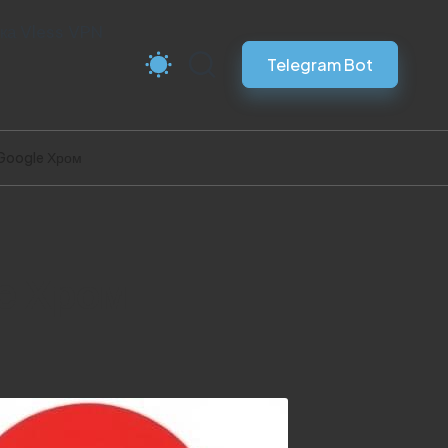
ка Vless VPN
Telegram Bot
Google Хром
e Хром