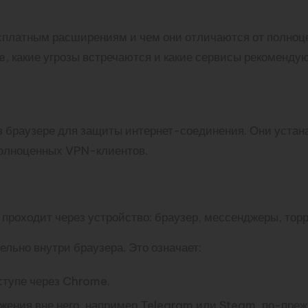
есплатным расширениям и чем они отличаются от полно
, какие угрозы встречаются и какие сервисы рекомендую
-расширений для Chrom
браузере для защиты интернет-соединения. Они устан
полноценных VPN-клиентов.
ются от полноценного клиента
роходит через устройство: браузер, мессенджеры, торр
ьно внутри браузера. Это означает:
ступе через Chrome.
ожения вне него, например Telegram или Steam, по-преж