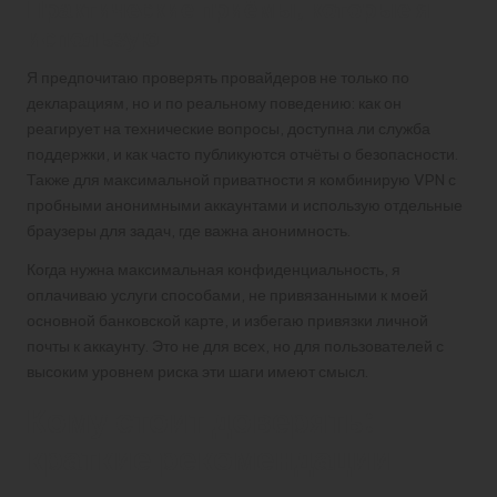
Практические приёмы, которые я
использую
Я предпочитаю проверять провайдеров не только по
декларациям, но и по реальному поведению: как он
реагирует на технические вопросы, доступна ли служба
поддержки, и как часто публикуются отчёты о безопасности.
Также для максимальной приватности я комбинирую VPN с
пробными анонимными аккаунтами и использую отдельные
браузеры для задач, где важна анонимность.
Когда нужна максимальная конфиденциальность, я
оплачиваю услуги способами, не привязанными к моей
основной банковской карте, и избегаю привязки личной
почты к аккаунту. Это не для всех, но для пользователей с
высоким уровнем риска эти шаги имеют смысл.
Кому стоит доверять:
краткие рекомендации