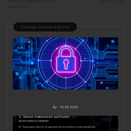
VPN‑приложения и как не
09.03.2026
попасться
Свежие записи в блоге
Значение статического IP в VPN: зачем он нужен и
когда действительно приносит пользу
By
16.04.2026
Posted
by