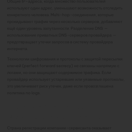
Общие IP-адреса, когда множество пользователей
используют один адрес, уменьшают возможность отследить
конкретного человека. Multi-hop-соединения, которые
прокидывают трафик через несколько серверов, добавляют
ещё один уровень запутанности. Разделение DNS —
использование приватных DNS-серверов провайдера —
предотвращает утечки запросов в систему провайдера
интернета.
Технологии шифрования и протоколы с защитой пересылки
ключей (perfect forward secrecy) не связаны напрямую с
логами, но они защищают содержимое трафика. Если
провайдер использует устаревшие или уязвимые протоколы,
это увеличивает риск утечек, даже если провозглашена
политика no logs.
Юрисдикция и право:
место регистрации важно
Страна регистрации компании-сервисанта оказывает