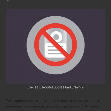
c3e4931b3e067c8da61897ae9bf9ef4e
Тема приватности в сети давно вышла за рамки технических
форумов и обсуждений гиков. Люди выбирают VPN, чтобы