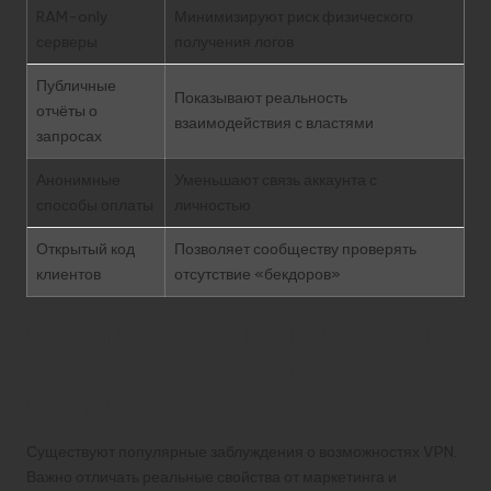
RAM-only
Минимизируют риск физического
серверы
получения логов
Публичные
Показывают реальность
отчёты о
взаимодействия с властями
запросах
Анонимные
Уменьшают связь аккаунта с
способы оплаты
личностью
Открытый код
Позволяет сообществу проверять
клиентов
отсутствие «бекдоров»
Ограничения и мифы: чего
не обещает ни один
честный VPN
Существуют популярные заблуждения о возможностях VPN.
Важно отличать реальные свойства от маркетинга и