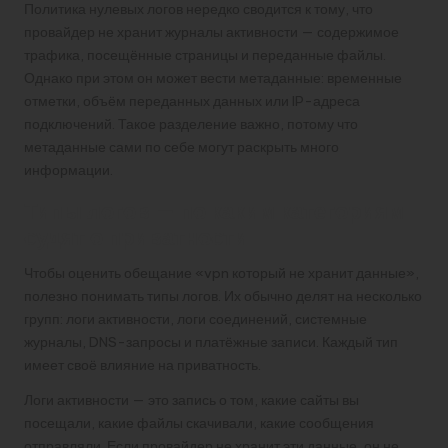
Политика нулевых логов нередко сводится к тому, что
провайдер не хранит журналы активности — содержимое
трафика, посещённые страницы и переданные файлы.
Однако при этом он может вести метаданные: временные
отметки, объём переданных данных или IP-адреса
подключений. Такое разделение важно, потому что
метаданные сами по себе могут раскрыть много
информации.
Типы логов — по каким категориям
судят о приватности
Чтобы оценить обещание «vpn который не хранит данные»,
полезно понимать типы логов. Их обычно делят на несколько
групп: логи активности, логи соединений, системные
журналы, DNS-запросы и платёжные записи. Каждый тип
имеет своё влияние на приватность.
Логи активности — это запись о том, какие сайты вы
посещали, какие файлы скачивали, какие сообщения
отправляли. Если провайдер не хранит эти данные, он не