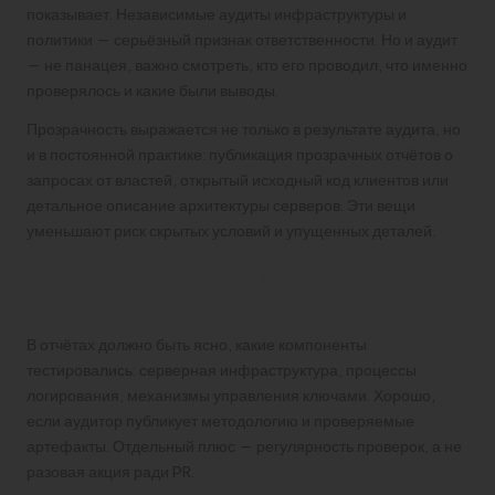
показывает. Независимые аудиты инфраструктуры и
политики — серьёзный признак ответственности. Но и аудит
— не панацея, важно смотреть, кто его проводил, что именно
проверялось и какие были выводы.
Прозрачность выражается не только в результате аудита, но
и в постоянной практике: публикация прозрачных отчётов о
запросах от властей, открытый исходный код клиентов или
детальное описание архитектуры серверов. Эти вещи
уменьшают риск скрытых условий и упущенных деталей.
На что обратить внимание в отчётах
и аудиторских заключениях
В отчётах должно быть ясно, какие компоненты
тестировались: серверная инфраструктура, процессы
логирования, механизмы управления ключами. Хорошо,
если аудитор публикует методологию и проверяемые
артефакты. Отдельный плюс — регулярность проверок, а не
разовая акция ради PR.