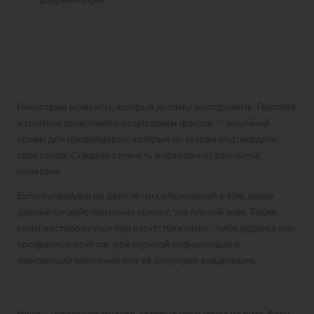
Красные флаги — на что
обращать внимание и чего
избегать
Некоторые моменты, которые должны насторожить. Реклама
и громкие заявления с отсутствием фактов — типичный
прием для провайдеров, которые не готовы подтвердить
свои слова. Следует отличать маркетинг от реальной
политики.
Если провайдер не даёт чётких объяснений о том, какие
данные он действительно хранит, это плохой знак. Также
стоит насторожиться при отсутствии каких-либо аудитов или
прозрачных отчётов, при скрытой информации о
юрисдикции компании или её структуре владельцев.
Конкретные красные флаги