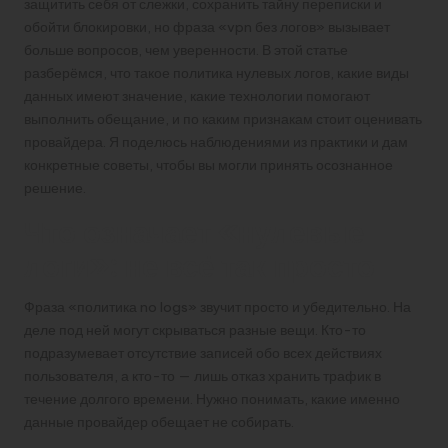
защитить себя от слежки, сохранить тайну переписки и
обойти блокировки, но фраза «vpn без логов» вызывает
больше вопросов, чем уверенности. В этой статье
разберёмся, что такое политика нулевых логов, какие виды
данных имеют значение, какие технологии помогают
выполнить обещание, и по каким признакам стоит оценивать
провайдера. Я поделюсь наблюдениями из практики и дам
конкретные советы, чтобы вы могли принять осознанное
решение.
Что означает «нулевые
логи»: не всё так просто
Фраза «политика no logs» звучит просто и убедительно. На
деле под ней могут скрываться разные вещи. Кто-то
подразумевает отсутствие записей обо всех действиях
пользователя, а кто-то — лишь отказ хранить трафик в
течение долгого времени. Нужно понимать, какие именно
данные провайдер обещает не собирать.