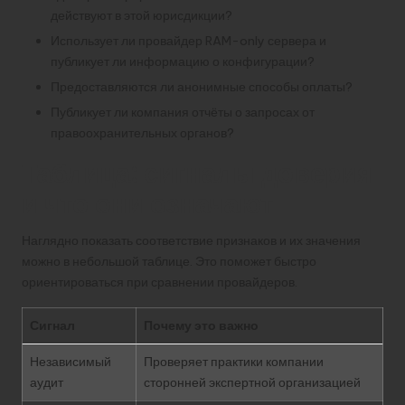
действуют в этой юрисдикции?
Использует ли провайдер RAM-only сервера и
публикует ли информацию о конфигурации?
Предоставляются ли анонимные способы оплаты?
Публикует ли компания отчёты о запросах от
правоохранительных органов?
Таблица: сигналы доверия
и что они означают
Наглядно показать соответствие признаков и их значения
можно в небольшой таблице. Это поможет быстро
ориентироваться при сравнении провайдеров.
Сигнал
Почему это важно
Независимый
Проверяет практики компании
аудит
сторонней экспертной организацией