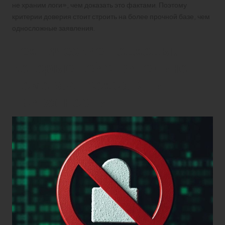
не храним логи», чем доказать это фактами. Поэтому
критерии доверия стоит строить на более прочной базе, чем
односложные заявления.
Технические подходы,
которые действительно
помогают сохранять
приватность