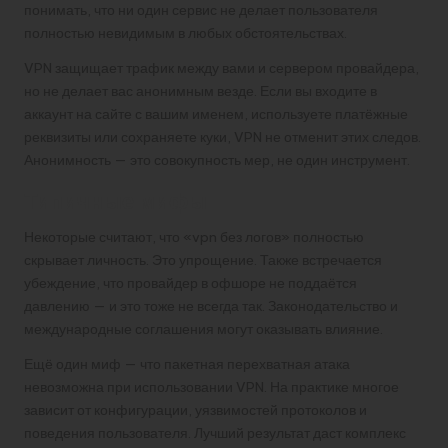
понимать, что ни один сервис не делает пользователя
полностью невидимым в любых обстоятельствах.
VPN защищает трафик между вами и сервером провайдера,
но не делает вас анонимным везде. Если вы входите в
аккаунт на сайте с вашим именем, используете платёжные
реквизиты или сохраняете куки, VPN не отменит этих следов.
Анонимность — это совокупность мер, не один инструмент.
Типичные мифы
Некоторые считают, что «vpn без логов» полностью
скрывает личность. Это упрощение. Также встречается
убеждение, что провайдер в офшоре не поддаётся
давлению — и это тоже не всегда так. Законодательство и
международные соглашения могут оказывать влияние.
Ещё один миф — что пакетная перехватная атака
невозможна при использовании VPN. На практике многое
зависит от конфигурации, уязвимостей протоколов и
поведения пользователя. Лучший результат даст комплекс