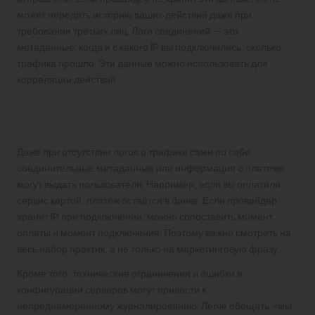
может передать историю ваших действий даже при
требовании третьих лиц. Логи соединений — это
метаданные: когда и с какого IP вы подключились, сколько
трафика прошло. Эти данные можно использовать для
корреляции действий.
Почему «нулевые логи» не всегда
равны полной анонимности
Даже при отсутствии логов о трафике сами по себе
соединительные метаданные или информация о платеже
могут выдать пользователя. Например, если вы оплатили
сервис картой, платёж остаётся в банке. Если провайдер
хранит IP при подключении, можно сопоставить момент
оплаты и момент подключения. Поэтому важно смотреть на
весь набор практик, а не только на маркетинговую фразу.
Кроме того, технические ограничения и ошибки в
конфигурации серверов могут привести к
непреднамеренному журналированию. Легче обещать «мы