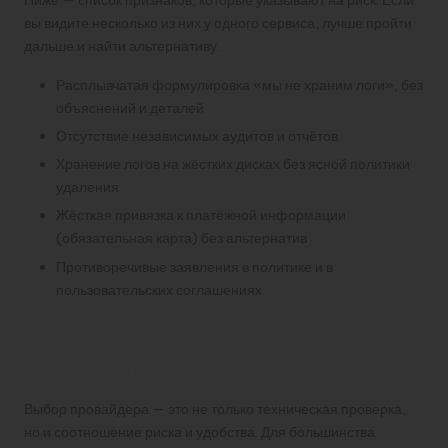
Ниже — список признаков, которые указывают на риск. Если
вы видите несколько из них у одного сервиса, лучше пройти
дальше и найти альтернативу.
Расплывчатая формулировка «мы не храним логи», без
объяснений и деталей
Отсутствие независимых аудитов и отчётов
Хранение логов на жёстких дисках без ясной политики
удаления
Жёсткая привязка к платёжной информации
(обязательная карта) без альтернатив
Противоречивые заявления в политике и в
пользовательских соглашениях
Практические советы: как
выбрать подходящий VPN
Выбор провайдера — это не только техническая проверка,
но и соотношение риска и удобства. Для большинства