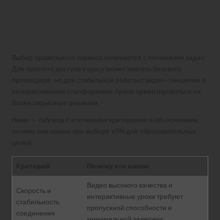
Как выбрать VPN для
учебы: технические
критерии и чек-лист
Выбор правильного сервиса начинается с понимания задач.
Для простого доступа к курсу может хватить базового
провайдера, но для стабильной работы с видео-лекциями и
интерактивными платформами лучше ориентироваться на
более серьёзные решения.
Ниже — таблица с ключевыми критериями и объяснением,
почему они важны при выборе VPN для образовательных
целей.
Критерий
Почему это важно
Видео высокого качества и
Скорость и
интерактивные уроки требуют
стабильность
пропускной способности и
соединения
минимальной задержки.