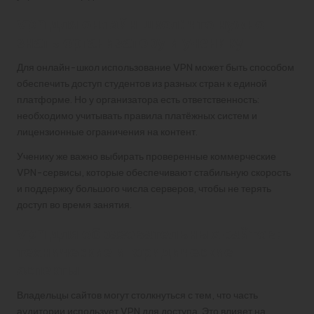
vpn для онлайн школ: что нужно
знать организатору и ученику
Для онлайн-школ использование VPN может быть способом
обеспечить доступ студентов из разных стран к единой
платформе. Но у организатора есть ответственность:
необходимо учитывать правила платёжных систем и
лицензионные ограничения на контент.
Ученику же важно выбирать проверенные коммерческие
VPN-сервисы, которые обеспечивают стабильную скорость
и поддержку большого числа серверов, чтобы не терять
доступ во время занятия.
vpn для образовательных сайтов:
технические и юридические
аспекты
Владельцы сайтов могут столкнуться с тем, что часть
аудитории использует VPN для доступа. Это влияет на