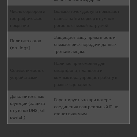
Число серверов и
Больше точек доступа повышает
географическое
шансы найти сервер в нужном
покрытие
регионе с низкой нагрузкой.
Защищает вашу приватность и
Политика логов
снижает риск передачи данных
(no-logs)
третьим лицам.
Наличие приложения для
Совместимость с
смартфона, планшета и
устройствами
компьютера упрощает работу в
разных сценариях.
Дополнительные
Гарантирует, что при потере
функции (защита
соединения ваш реальный IP не
от утечек DNS, kill
станет видимым.
switch)
Краткий чек-лист перед покупкой