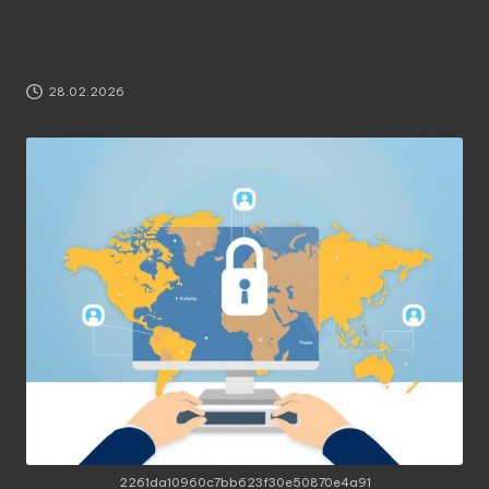
образовательным
ресурсам
28.02.2026
2261da10960c7bb623f30e50870e4a91