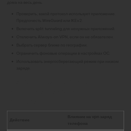
дома на весь день.
Проверить, какой протокол использует приложение.
Предпочесть WireGuard или IKEv2.
Включить split tunneling для ненужных приложений.
Отключить Always‑on VPN, если он не обязателен.
Выбрать сервер ближе по географии.
Ограничить фоновые операции в настройках ОС.
Использовать энергосберегающий режим при низком
заряде.
Небольшая таблица:
влияние действий на
батарею
Влияние на vpn заряд
Действие
телефона