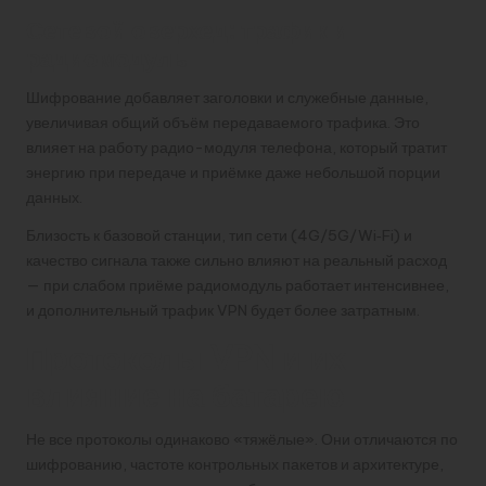
Сетевой оверхед: трафик и
радиомодуль
Шифрование добавляет заголовки и служебные данные,
увеличивая общий объём передаваемого трафика. Это
влияет на работу радио-модуля телефона, который тратит
энергию при передаче и приёмке даже небольшой порции
данных.
Близость к базовой станции, тип сети (4G/5G/Wi‑Fi) и
качество сигнала также сильно влияют на реальный расход
— при слабом приёме радиомодуль работает интенсивнее,
и дополнительный трафик VPN будет более затратным.
Протоколы VPN и их
влияние на батарею
Не все протоколы одинаково «тяжёлые». Они отличаются по
шифрованию, частоте контрольных пакетов и архитектуре,