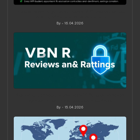
Ограничения по устройствам в VPN‑сервисах: как
понять, обойти и не переплатить
By
16.04.2026
Posted
by
Как читать обзоры и рейтинги VPN: практическое
руководство для вдумчивого выбора
By
15.04.2026
Posted
by