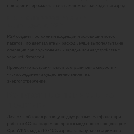
повторов и пересылок, значит экономнее расходуется заряд.
Если вы торрентите или
используете P2P
P2P создаёт постоянный входящий и исходящий поток
пакетов, что даёт заметный расход. Лучше выполнять такие
операции при подключении к зарядке или на устройстве с
хорошей батареей.
Проверяйте настройки клиента: ограничение скорости и
числа соединений существенно влияет на
энергопотребление.
Конкретные примеры из
практики
Лично я наблюдал разницу на двух разных телефонах при
работе в 4G: на старом аппарате с медленным процессором
OpenVPN съедал 10–15% заряда за пару часов стриминга.