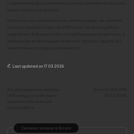
с одинаковым функционалом реальное влияние на батарею
может отличаться заметно.
Используя все перечисленные рекомендации, вы сможете
понять и управлять тем, как VPN влияет на время работы
смартфона. В большинстве ситуаций разница не критична, и
правильная конфигурация позволяет получить защиту без
значительных потерь в автономности.
Last updated on 17.03.2026
Post
Previous Post
Next Post
navigation
Как распределить нагрузку
Ключ VLESS VPN
VPN между устройствами:
18.03.2026
практический план для
дома и офиса
Свежие записи в блоге