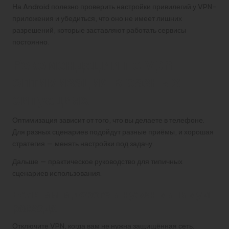
На Android полезно проверить настройки привилегий у VPN-
приложения и убедиться, что оно не имеет лишних
разрешений, которые заставляют работать сервисы
постоянно.
Рекомендации по vpn
оптимизация в разных
ситуациях
Оптимизация зависит от того, что вы делаете в телефоне.
Для разных сценариев подойдут разные приёмы, и хорошая
стратегия — менять настройки под задачу.
Дальше — практическое руководство для типичных
сценариев использования.
Если вы в дороге и нужен минимум
расхода
Отключите VPN, когда вам не нужна защищённая сеть.