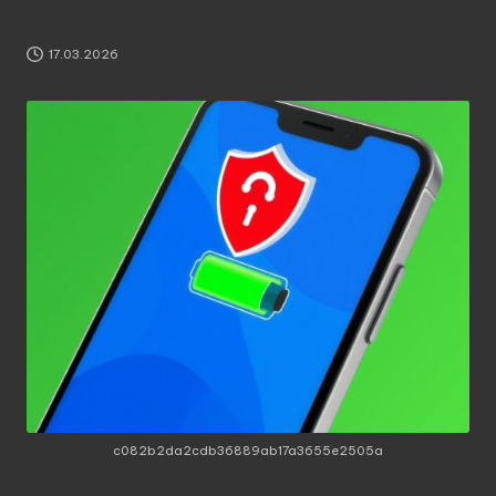
минимуму
17.03.2026
c082b2da2cdb36889ab17a3655e2505a