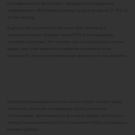
На современном флагмане с аппаратной поддержкой
шифрования и WireGuard разница была в пределах 2–4% за
тот же период.
В другом эксперименте я включал split tunneling и
направлял только браузер через VPN, а мессенджеры
оставлял прямыми. Это снизило vpn расход батареи почти
вдвое, при этом заметного снижения приватности не
произошло, так как чувствительные данные шли защищённо.
Многие ли приложения
VPN оптимизируют
расход?
Качество реализации клиента сильно влияет на vpn заряд
телефона. Хорошие провайдеры тратят усилия на
оптимизацию: минимизируют фоновые задачи, используют
аппаратные возможности ОС и позволяют гибко настраивать
режимы работы.