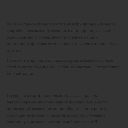
Дополнительные настройки в
приложении VPN
Многие клиенты предлагают параметры вроде интервала
keepalive, режима подключения и автопереподключения.
Уменьшив частоту keepalive или отключив опцию
постоянной проверки сети, вы снизите число отправляемых
пакетов.
Но помните про баланс: слишком редкие keepalive снизят
стабильность соединения, а слишком частые — потребляют
лишний заряд.
Аппаратные и системные приёмы
На уровне смартфона полезны базовые правила
энергосбережения: ограничение фоновой активности
приложений, включение энергосберегающего режима,
сокращение фоновой синхронизации. Это уменьшит
совокупную нагрузку, к которой добавляется VPN.