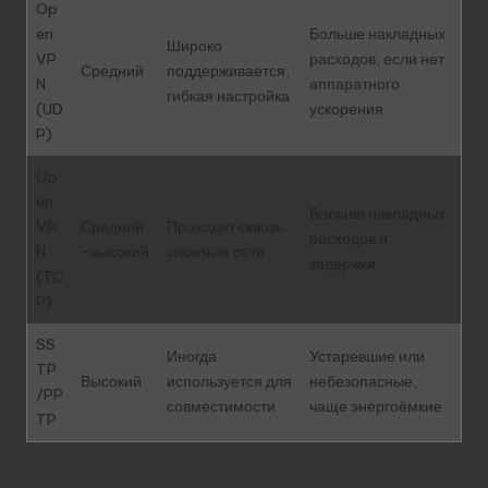
Op
en
Больше накладных
Широко
VP
расходов, если нет
Средний
поддерживается,
N
аппаратного
гибкая настройка
(UD
ускорения
P)
Op
en
Больше накладных
VP
Средний
Проходит сквозь
расходов и
N
-высокий
сложные сети
задержки
(TC
P)
SS
Иногда
Устаревшие или
TP
Высокий
используется для
небезопасные,
/PP
совместимости
чаще энергоёмкие
TP
Как измерить влияние VPN