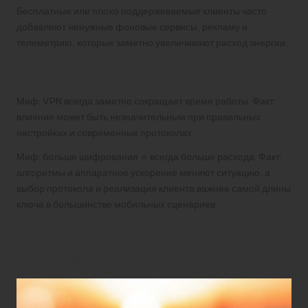
Бесплатные или плохо поддерживаемые клиенты часто
добавляют ненужные фоновые сервисы, рекламу и
телеметрию, которые заметно увеличивают расход энергии.
Мифы и реальные факты
Миф: VPN всегда заметно сокращает время работы. Факт:
влияние может быть незначительным при правильных
настройках и современных протоколах.
Миф: больше шифрования = всегда больше расхода. Факт:
алгоритмы и аппаратное ускорение меняют ситуацию, а
выбор протокола и реализация клиента важнее самой длины
ключа в большинстве мобильных сценариев.
Короткая сводка действий
для уменьшения расхода