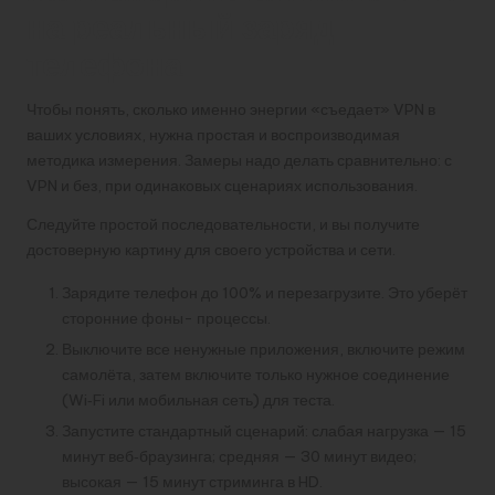
на реальный заряд
телефона
Чтобы понять, сколько именно энергии «съедает» VPN в
ваших условиях, нужна простая и воспроизводимая
методика измерения. Замеры надо делать сравнительно: с
VPN и без, при одинаковых сценариях использования.
Следуйте простой последовательности, и вы получите
достоверную картину для своего устройства и сети.
Зарядите телефон до 100% и перезагрузите. Это уберёт
сторонние фоны- процессы.
Выключите все ненужные приложения, включите режим
самолёта, затем включите только нужное соединение
(Wi‑Fi или мобильная сеть) для теста.
Запустите стандартный сценарий: слабая нагрузка — 15
минут веб‑браузинга; средняя — 30 минут видео;
высокая — 15 минут стриминга в HD.