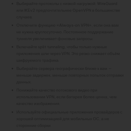
Выбирайте протоколы с низкой нагрузкой: WireGuard
или IKEv2 предпочтительнее OpenVPN в большинстве
случаев.
Отключите функцию «Always‑on VPN», если она вам
не нужна круглосуточно. Постоянное поддержание
туннеля увеличивает фоновые запросы.
Включайте split tunneling, чтобы только нужные
приложения шли через VPN. Это резко снижает объём
шифруемого трафика.
Выбирайте сервера географически ближе к вам —
меньше задержек, меньше повторных попыток отправки
данных.
Понижайте качество потокового видео при
использовании VPN, если батарея более ценна, чем
качество изображения.
Используйте официальные приложения провайдеров с
хорошей оптимизацией для мобильных ОС, а не
сторонние сборки.