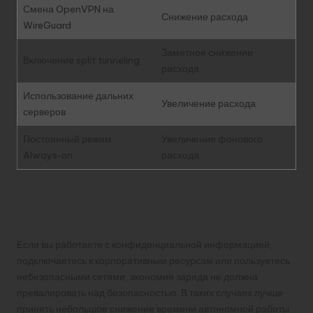
Смена OpenVPN на
Снижение расхода
WireGuard
Заметное снижение
Включение split tunneling
расхода
Использование дальних
Увеличение расхода
серверов
Постоянный режим
Увеличение фонового
Always‑on
расхода
Когда всё же стоит не
экономить на VPN
Если вы работаете с конфиденциальной информацией,
подключаетесь к корпоративным ресурсам или пользуетесь
небезопасными сетями, экономия заряда не должна
превалировать над безопасностью. В таких случаях лучше
принять небольшое снижение времени автономной работы