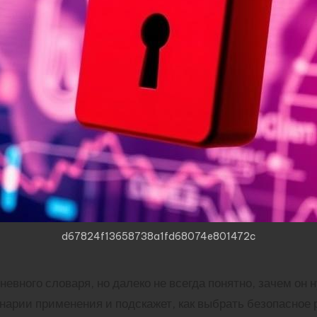
d67824f13658738a1fd68074e801472c
вного словаря, но далеко не всегда понятно, зачем он ну
нарии применения и подскажет, как выбрать безопасное 