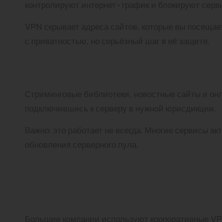
контролируют интернет-трафик и блокируют серв
VPN скрывает адреса сайтов, которые вы посещает
с приватностью, но серьёзный шаг в её защите.
Доступ к контенту по
Стриминговые библиотеки, новостные сайты и онл
подключившись к серверу в нужной юрисдикции.
Важно: это работает не всегда. Многие сервисы а
обновления серверного пула.
Работа и удалённый 
коммерческих решен
Большие компании используют корпоративные VPN 