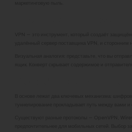
маркетинговую пыль.
Что такое VPN прост
VPN — это инструмент, который создаёт защищён
удалённый сервер поставщика VPN, и сторонним н
Визуальная аналогия: представьте, что вы отправ
ящик. Конверт скрывает содержимое и отправителя
Как работает VPN на 
В основе лежат два ключевых механизма: шифров
туннелирование прокладывает путь между вами и 
Существуют разные протоколы — OpenVPN, WireGua
предпочтительнее для мобильных сетей. Выбор зав