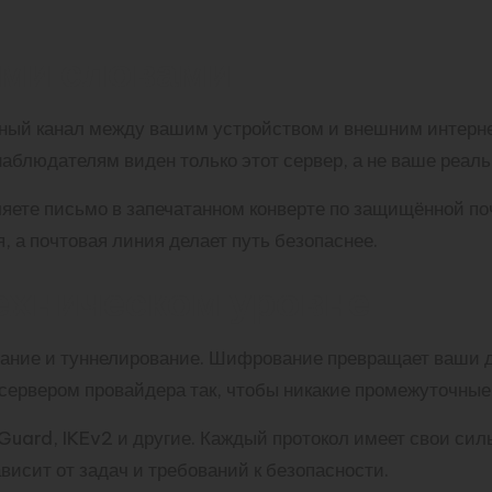
ыми словами
ный канал между вашим устройством и внешним интернет
аблюдателям виден только этот сервер, а не ваше реаль
ляете письмо в запечатанном конверте по защищённой по
, а почтовая линия делает путь безопаснее.
техническом уровне
ание и туннелирование. Шифрование превращает ваши д
сервером провайдера так, чтобы никакие промежуточные
rd, IKEv2 и другие. Каждый протокол имеет свои сильн
исит от задач и требований к безопасности.