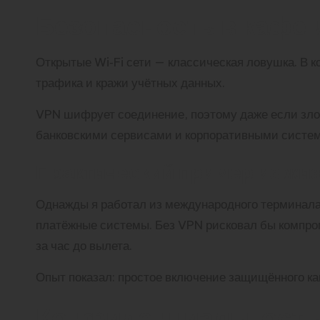
Безопасность в кафе 
Открытые Wi‑Fi сети — классическая ловушка. В ко
трафика и кражи учётных данных.
VPN шифрует соединение, поэтому даже если злоу
банковскими сервисами и корпоративными систе
Практический пример из жи
Однажды я работал из международного терминала,
платёжные системы. Без VPN рисковал бы компром
за час до вылета.
Опыт показал: простое включение защищённого ка
Конфиденциальность и