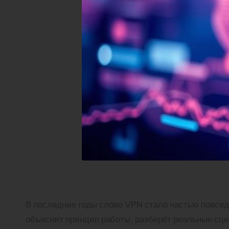
В последние годы слово VPN стало частью повседне
объяснит принцип работы, разберёт реальные сце