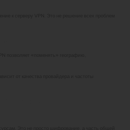
ение к серверу VPN. Это не решение всех проблем
ку
VPN позволяет «поменять» географию,
ависит от качества провайдера и частоты
PN против
урсам. Это не просто шифрование, а часть общей