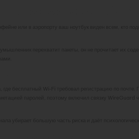
и в аэропорту: когда VPN
фейне или в аэропорту ваш ноутбук виден всем, кто подк
мышленник перехватит пакеты, он не прочитает их содер
мами.
зни
 где бесплатный Wi‑Fi требовал регистрацию по почте.
етацией паролей, поэтому включил связку WireGuard че
нала убирает большую часть риска и даёт психологическ
 слежка: как VPN помог