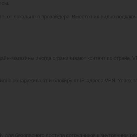
исы.
е, от локального провайдера. Вместо них видно подключ
 географическому призна
айн‑магазины иногда ограничивают контент по стране. 
ктивно обнаруживают и блокируют IP‑адреса VPN. Успех з
доступ: корпоративный V
ий
для безопасного доступа сотрудников к внутренним рес