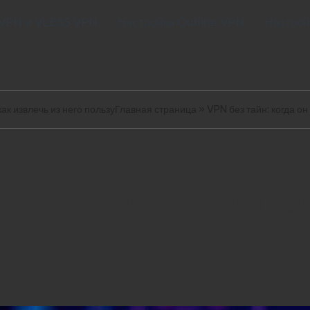
 VPN и VLESS VPN
Настройка Outline VPN
Настрой
как извлечь из него пользу
Главная страница
»
VPN без тайн: когда он
 он реально нужен и ка