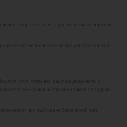
 обязателен
лючён к той же сети. Есть риск снiffинга, подмены
жимое. Это особенно важно при работе с почтой,
 Подключился, открывал рабочие документы и
рез платный сервис и спокойно закончил задачи
ий комфорт при работе вне безопасной сети.
ает скрыть