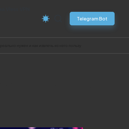
ка Vless VPN
Telegram Bot
 реально нужен и как извлечь из него пользу
к извлечь из него