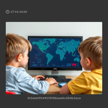
нарушить правила
07.04.2026
3f2e1e0ff04ff274768eae6c086b2ace