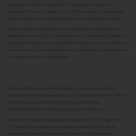
правила учебного заведения. Блокировки в школе или
университете часто вводятся в учебных целях — например,
чтобы исключить отвлекающий контент во время занятий.
Использование VPN для мошенничества, списывания на
экзаменах или обхода лицензионных ограничений приведёт
к дисциплинарным последствиям. Перед тем как применять
технологию, стоит ознакомиться с локальной политикой сети
и нормами учебного заведения.
Риски при неправильном
использовании
Если выбрать ненадёжный сервис, ваши данные могут
попадать в посторонние руки, а не в «безопасный туннель».
Бесплатные решения иногда продают трафик
рекламодателям или ведут журналы активности.
Также некоторые организации блокируют VPN соединения.
Попытки скрыть трафик от администратора могут быть
восприняты как нарушение и привести к ограничению