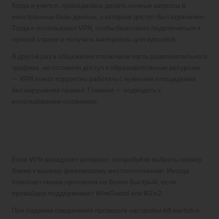
Когда я учился, приходилось делать ночные запросы в
иностранные базы данных, к которым доступ был ограничен.
Тогда я использовал VPN, чтобы безопасно подключиться к
нужной стране и получить материалы для курсовой.
В другой раз в общежитии отключили часть развлекательного
трафика, но оставили доступ к образовательным ресурсам
— VPN помог корректно работать с нужными площадками
без нарушения правил. Главное — подходить к
использованию осознанно.
Частые проблемы и как их
решать
Если VPN замедляет интернет, попробуйте выбрать сервер
ближе к вашему физическому местоположению. Иногда
помогает смена протокола на более быстрый, если
провайдер поддерживает WireGuard или IKEv2.
При падении соединения проверьте настройки kill switch и