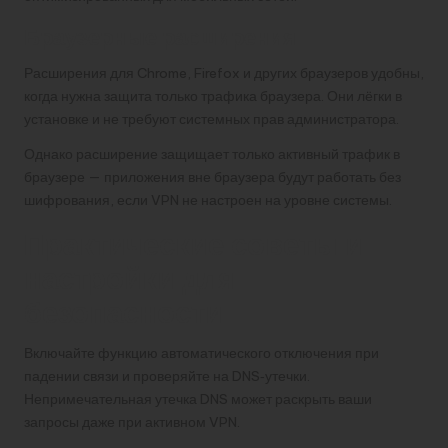
Браузерные расширения
Расширения для Chrome, Firefox и других браузеров удобны,
когда нужна защита только трафика браузера. Они лёгки в
установке и не требуют системных прав администратора.
Однако расширение защищает только активный трафик в
браузере — приложения вне браузера будут работать без
шифрования, если VPN не настроен на уровне системы.
Практические советы и
настройки для
безопасности
Включайте функцию автоматического отключения при
падении связи и проверяйте на DNS‑утечки.
Непримечательная утечка DNS может раскрыть ваши
запросы даже при активном VPN.