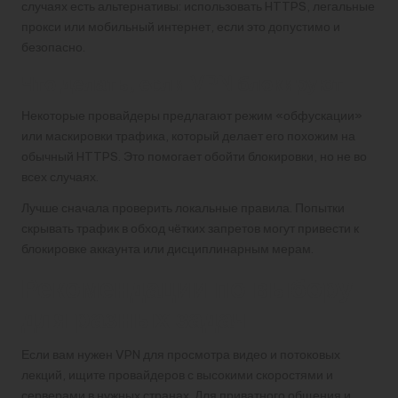
случаях есть альтернативы: использовать HTTPS, легальные
прокси или мобильный интернет, если это допустимо и
безопасно.
Что делать, если VPN блокируют
Некоторые провайдеры предлагают режим «обфускации»
или маскировки трафика, который делает его похожим на
обычный HTTPS. Это помогает обойти блокировки, но не во
всех случаях.
Лучше сначала проверить локальные правила. Попытки
скрывать трафик в обход чётких запретов могут привести к
блокировке аккаунта или дисциплинарным мерам.
Рекомендации по выбору
для разных задач
Если вам нужен VPN для просмотра видео и потоковых
лекций, ищите провайдеров с высокими скоростями и
серверами в нужных странах. Для приватного общения и