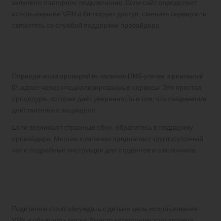
включите повторное подключение. Если сайт определяет
использование VPN и блокирует доступ, смените сервер или
свяжитесь со службой поддержки провайдера.
Проверка утечек и работа с
поддержкой
Периодически проверяйте наличие DNS‑утечек и реальный
IP‑адрес через специализированные сервисы. Это простая
процедура, которая даёт уверенность в том, что соединение
действительно защищено.
Если возникают странные сбои, обратитесь в поддержку
провайдера. Многие компании предлагают круглосуточный
чат и подробные инструкции для студентов и школьников.
Советы родителям и
преподавателям
Родителям стоит обсуждать с детьми цель использования
VPN и объяснять риски. Вместо категорического запрета