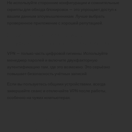
Не используйте сторонние конфигурации и сомнительные
скрипты для обхода блокировок — это упрощает доступ к
вашим данным злоумышленникам. Лучше выбрать
проверенное приложение с хорошей репутацией.
Управление паролями и
двухфакторная аутентификация
VPN — только часть цифровой гигиены. Используйте
менеджер паролей и включите двухфакторную
аутентификацию там, где это возможно. Это серьёзно
повышает безопасность учётных записей.
Если вы пользуетесь общими устройствами, всегда
завершайте сеанс и отключайте VPN после работы,
особенно на чужих компьютерах.
VPN и онлайн‑экзамены,
платные базы и
лицензионный контент