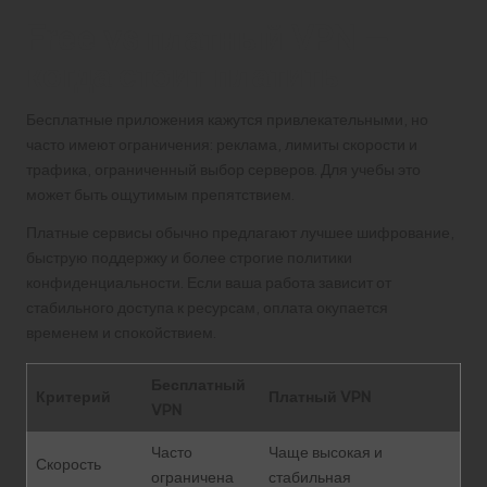
Free vs платный VPN —
когда стоит платить
Бесплатные приложения кажутся привлекательными, но
часто имеют ограничения: реклама, лимиты скорости и
трафика, ограниченный выбор серверов. Для учебы это
может быть ощутимым препятствием.
Платные сервисы обычно предлагают лучшее шифрование,
быструю поддержку и более строгие политики
конфиденциальности. Если ваша работа зависит от
стабильного доступа к ресурсам, оплата окупается
временем и спокойствием.
Бесплатный
Критерий
Платный VPN
VPN
Часто
Чаще высокая и
Скорость
ограничена
стабильная