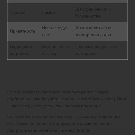
Без ограничений у
Трафик
Лимиты
большинства
Иногда ведут
Чёткая политика не
Приватность
логи
регистрации логов
Поддержка
Ограниченны
Приложения для всех
устройств
й выбор
платформ
Как настроить VPN на
популярных устройствах
Настройка часто занимает несколько минут: скачать
приложение, ввести учётные данные и выбрать сервер. Ниже
— краткие руководства для основных платформ.
Если учебное заведение блокирует установку стороннего
ПО, можно попробовать браузерное расширение или
настроить соединение на уровне роутера.