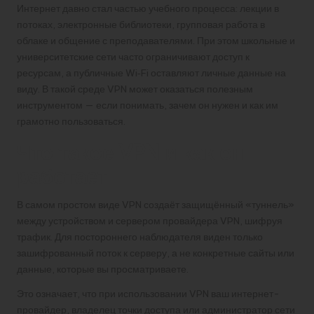
Интернет давно стал частью учебного процесса: лекции в
потоках, электронные библиотеки, групповая работа в
облаке и общение с преподавателями. При этом школьные и
университетские сети часто ограничивают доступ к
ресурсам, а публичные Wi‑Fi оставляют личные данные на
виду. В такой среде VPN может оказаться полезным
инструментом — если понимать, зачем он нужен и как им
грамотно пользоваться.
Что такое VPN и как он
работает
В самом простом виде VPN создаёт защищённый «туннель»
между устройством и сервером провайдера VPN, шифруя
трафик. Для постороннего наблюдателя виден только
зашифрованный поток к серверу, а не конкретные сайты или
данные, которые вы просматриваете.
Это означает, что при использовании VPN ваш интернет-
провайдер, владелец точки доступа или администратор сети