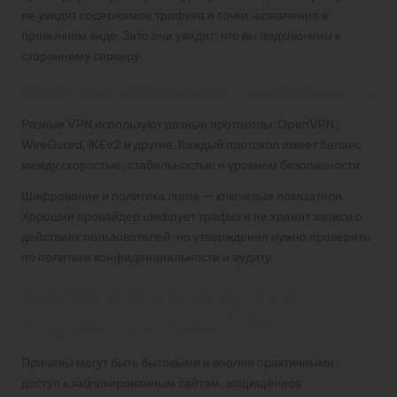
не увидят содержимое трафика и точки назначения в
привычном виде. Зато они увидят, что вы подключены к
стороннему серверу.
Коротко о протоколах и шифровании
Разные VPN используют разные протоколы: OpenVPN,
WireGuard, IKEv2 и другие. Каждый протокол имеет баланс
между скоростью, стабильностью и уровнем безопасности.
Шифрование и политика логов — ключевые показатели.
Хороший провайдер шифрует трафик и не хранит записи о
действиях пользователей, но утверждения нужно проверять
по политике конфиденциальности и аудиту.
Зачем школьнику или
студенту нужен VPN
Причины могут быть бытовыми и вполне практичными:
доступ к заблокированным сайтам, защищённое