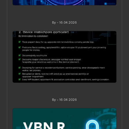
Значение статического IP в VPN: зачем он нужен и
когда действительно приносит пользу
By
16.04.2026
Posted
by
Ограничения по устройствам в VPN‑сервисах: как
понять, обойти и не переплатить
By
16.04.2026
Posted
by